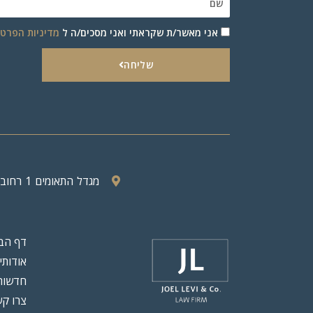
אני מאשר/ת שקראתי ואני מסכים/ה ל
מדיניות הפרטי
שליחה
מגדל התאומים 1 רחוב ז’בוטינסקי 33 רמת גן, מיקוד 52511
דף הב
אודותי
חדשות
צרו ק