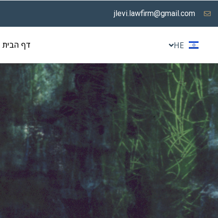
jlevi.lawfirm@gmail.com
EN
דף הבית
HE
DE